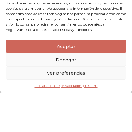
Para ofrecer las mejores experiencias, utilizamos tecnologías como las
cookies para almacenar y/o acceder a la información del dispositivo. El
consentimiento de estas tecnologías nos permitirá procesar datos como
🌿 Rituales Más Populares en las Bodas
el comportamiento de navegación o las identificaciones únicas en este
sitio. No consentir o retirar el consentimiento, puede afectar
Civiles y su Significado
negativamente a ciertas características y funciones.
Aceptar
🔥 Ritual de la Arena
Denegar
Dos recipientes con arena de diferente color que los novios
vierten en un solo frasco. Significa la unión de dos vidas en una
Ver preferencias
sola. 🌈
Declaración de privacidad
Impressum
🕯️ Ritual de la Luz o Velas
Cada uno enciende una vela individual y juntos encienden una
vela central, simbolizando la nueva vida en común. 🕯️✨
🌳 Ritual del Árbol