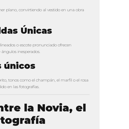
er plano, convirtiendo al vestido en una obra
ldas Únicas
alineados o escote pronunciado ofrecen
 ángulos inesperados.
s únicos
rito, tonos como el champán, el marfil o el rosa
ido en las fotografías.
tre la Novia, el
otografía