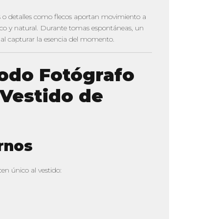
as o detalles como flecos aportan movimiento a
ico y natural. Durante tomas espontáneas, un
a al capturar la esencia del momento.
Todo Fotógrafo
 Vestido de
rnos
en único al vestido:
.