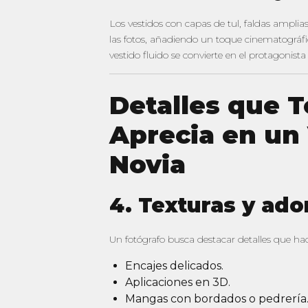
Los vestidos con capas de tul, faldas ampli
las fotos, añadiendo un toque cinematográf
vestido fluido se convierte en el protagonist
Detalles que 
Aprecia en un
Novia
4. Texturas y ado
Un fotógrafo busca destacar detalles que hac
Encajes delicados.
Aplicaciones en 3D.
Mangas con bordados o pedrería