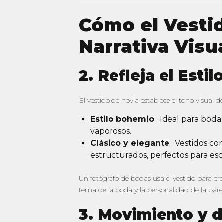
Cómo el Vestid
Narrativa Visu
2. Refleja el Esti
El vestido de novia establece el tono visual d
Estilo bohemio
: Ideal para bodas
vaporosos.
Clásico y elegante
: Vestidos con
estructurados, perfectos para esc
Un fotógrafo de bodas usa el vestido para cre
tema de la boda y la personalidad de la pare
3. Movimiento y 