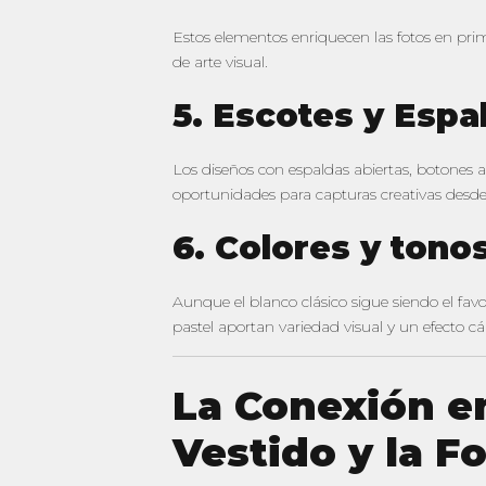
Estos elementos enriquecen las fotos en prim
de arte visual.
5. Escotes y Espa
Los diseños con espaldas abiertas, botones 
oportunidades para capturas creativas desde
6. Colores y tono
Aunque el blanco clásico sigue siendo el favo
pastel aportan variedad visual y un efecto cál
La Conexión en
Vestido y la F