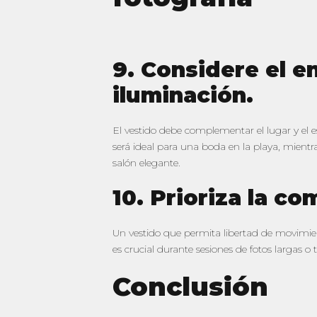
9. Considere el en
iluminación.
El vestido debe complementar el lugar y el es
será ideal para una boda en la playa, mient
salón elegante.
10. Prioriza la c
Un vestido que permita libertad de movimie
es crucial durante sesiones de fotos largas 
Conclusión