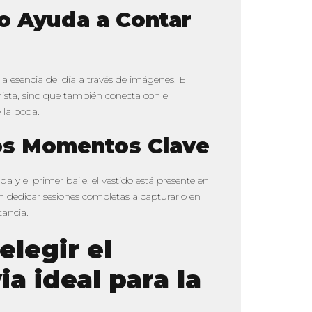
do Ayuda a Contar
a esencia del día a través de imágenes. El
nista, sino que también conecta con el
 la boda.
los Momentos Clave
a y el primer baile, el vestido está presente en
 dedicar sesiones completas a capturarlo en
tancia.
elegir el
a ideal para la