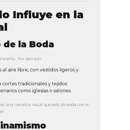
o Influye en la
al
lo de la Boda
el evento. Por ejemplo:
 al aire libre, con vestidos ligeros y
 cortes tradicionales y tejidos
enarios como iglesias o salones.
ar una narrativa visual que esté alineada con el
ja.
dinamismo