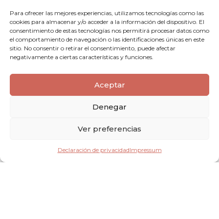
escenario perfecto para bodas mágicas. Las calles pintorescas, playas
doradas y una luz natural única aportan un marco incomparable.
Para ofrecer las mejores experiencias, utilizamos tecnologías como las
Gustavo Valverde captura estos paisajes con un toque artístico,
cookies para almacenar y/o acceder a la información del dispositivo. El
asegurando que tu video de boda sea tan especial como el entorno
consentimiento de estas tecnologías nos permitirá procesar datos como
que lo rodea.
el comportamiento de navegación o las identificaciones únicas en este
sitio. No consentir o retirar el consentimiento, puede afectar
negativamente a ciertas características y funciones.
Aceptar
Denegar
Haz clic para aceptar cookies de marketing y
permitir este contenido
Ver preferencias
Declaración de privacidad
Impressum
Videos de Boda en