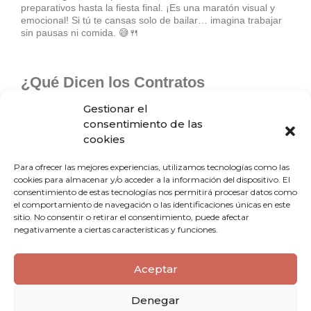
preparativos hasta la fiesta final. ¡Es una maratón visual y
emocional! Si tú te cansas solo de bailar… imagina trabajar
sin pausas ni comida. 😅🍴
¿Qué Dicen los Contratos
Profesionales?
Gestionar el
consentimiento de las
cookies
Muchos contratos de fotografía profesional incluyen una
cláusula específica que solicita una
comida caliente
durante el banquete
o un
“meal break”
en eventos largos.
Para ofrecer las mejores experiencias, utilizamos tecnologías como las
Esto no es un capricho, sino una necesidad logística.
cookies para almacenar y/o acceder a la información del dispositivo. El
consentimiento de estas tecnologías nos permitirá procesar datos como
el comportamiento de navegación o las identificaciones únicas en este
Y ojo: si no está en el contrato,
consulta antes del gran día
sitio. No consentir o retirar el consentimiento, puede afectar
para que no se convierta en un problema de último minuto.
negativamente a ciertas características y funciones.
Aceptar
Denegar