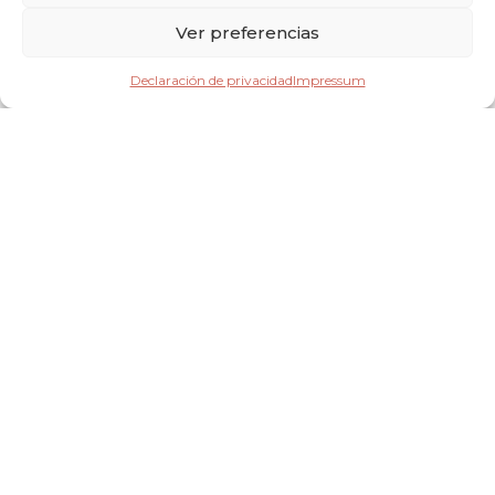
Ver preferencias
Declaración de privacidad
Impressum
Comer Bien = Trabajar Mejor 🍛💪
Alimentar al fotógrafo no es solo por amabilidad. Una
persona nutrida rinde más, está más enfocada, comete
menos errores y es más creativa. ¿Quieres las mejores fotos
de tu vida? Ayuda a que quien las hace esté en óptimas
condiciones.
¿Tiene que Comer el Mismo Menú