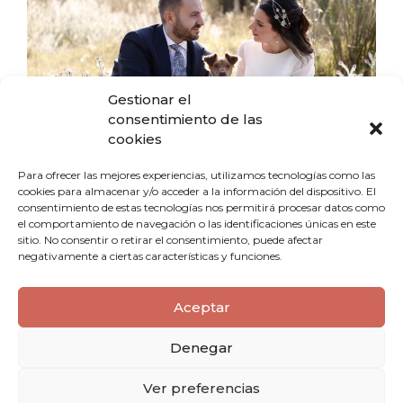
Gestionar el
consentimiento de las
cookies
Para ofrecer las mejores experiencias, utilizamos tecnologías como las
cookies para almacenar y/o acceder a la información del dispositivo. El
consentimiento de estas tecnologías nos permitirá procesar datos como
el comportamiento de navegación o las identificaciones únicas en este
sitio. No consentir o retirar el consentimiento, puede afectar
Ubicación Estratégica: La Sombra es
negativamente a ciertas características y funciones.
Tu Mejor Amiga 🌳
Aceptar
Evita espacios completamente expuestos al sol. Opta por
Denegar
jardines con árboles frondosos, pérgolas o carpas
con
sistemas de climatización. Incluso en exteriores, puedes
instalar
toldos blancos
para dar sombra sin arruinar la
Ver preferencias
estética.