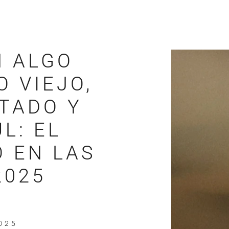
N ALGO
O VIEJO,
TADO Y
L: EL
O EN LAS
2025
025