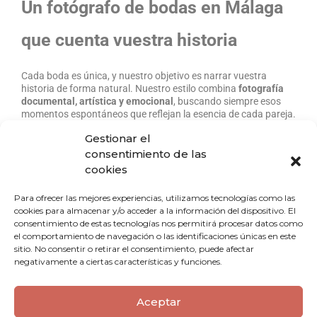
Un fotógrafo de bodas en Málaga
que cuenta vuestra historia
Cada boda es única, y nuestro objetivo es narrar vuestra
historia de forma natural. Nuestro estilo combina
fotografía
documental, artística y emocional
, buscando siempre esos
momentos espontáneos que reflejan la esencia de cada pareja.
Gestionar el
Como
fotógrafo de bodas en Málaga
, sabemos que los
consentimiento de las
pequeños detalles marcan la diferencia:
cookies
La emoción al vestirse antes de la ceremonia
Para ofrecer las mejores experiencias, utilizamos tecnologías como las
La mirada entre los novios al verse por primera vez
cookies para almacenar y/o acceder a la información del dispositivo. El
consentimiento de estas tecnologías nos permitirá procesar datos como
el comportamiento de navegación o las identificaciones únicas en este
Las lágrimas de familiares y amigos
sitio. No consentir o retirar el consentimiento, puede afectar
negativamente a ciertas características y funciones.
La alegría de la celebración
Cada instante forma parte de una historia irrepetible que
Aceptar
merece ser contada con sensibilidad y experiencia.