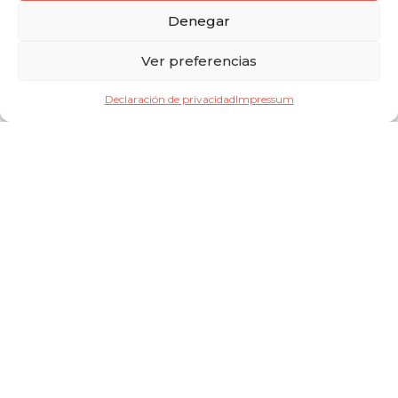
Denegar
Ver preferencias
Declaración de privacidad
Impressum
Reportajes de boda en Málaga,
Marbella y la Costa del Sol